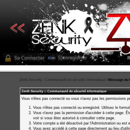
R
ZenK-Security :: Communauté de sécurité informatique
/
Message du 
ZenK-Security :: Communauté de sécurité informatique
Vous n'êtes pas connecté ou vous n'avez pas les permissions pou
Vous n'êtes pas connecté ou enregistré. Utilisez le formu
Vous n'avez pas la permission d'accéder à cette page. Ête
voir si vous êtes autorisé à consulter cette page.
Votre compte a été désactivé par l'Administration ou est e
Vous avez accédé à cette page directement au lieu d'utilis