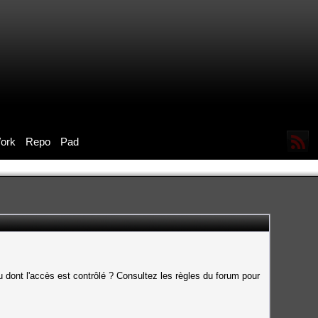
ork
Repo
Pad
 dont l'accès est contrôlé ? Consultez les règles du forum pour