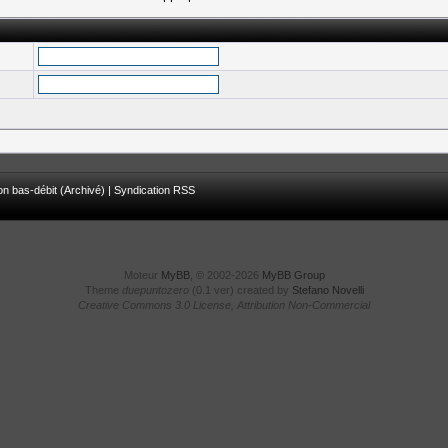
on bas-débit (Archivé)
|
Syndication RSS
Moteur
MyBB
, © 2002-2026
MyBB Group
Theme
duepuntozero
(0.1 ver) created by
Stefano Novelli
Creative Commons 3.0 License, Attribution Non-Commercial