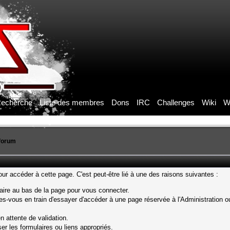
echerche
Liste des membres
Dons
IRC
Challenges
Wiki
W
forum
r accéder à cette page. C'est peut-être lié à une des raisons suivantes :
laire au bas de la page pour vous connecter.
s-vous en train d'essayer d'accéder à une page réservée à l'Administration ou
n attente de validation.
er les formulaires ou liens appropriés.