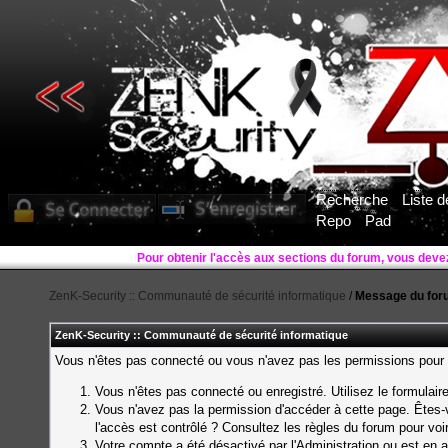
Recherche
Liste 
Repo
Pad
Pour obtenir l'accès aux sections du forum, vous deve
ZenK-Security :: Communauté de sécurité informatique
/
Message du for
ZenK-Security :: Communauté de sécurité informatique
Vous n'êtes pas connecté ou vous n'avez pas les permissions pour a
Vous n'êtes pas connecté ou enregistré. Utilisez le formulai
Vous n'avez pas la permission d'accéder à cette page. Êtes-v
l'accès est contrôlé ? Consultez les règles du forum pour voi
Votre compte a été désactivé par l'Administration ou est en a