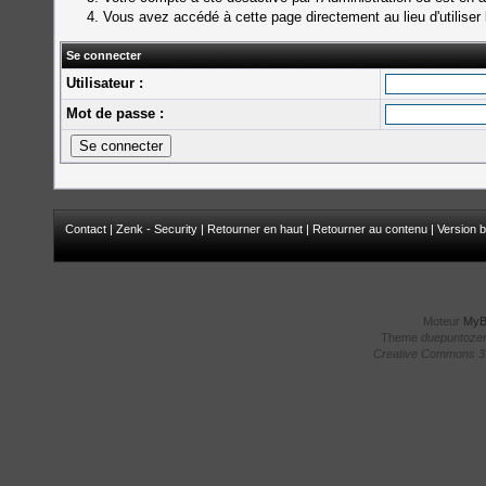
Vous avez accédé à cette page directement au lieu d'utiliser 
Se connecter
Utilisateur :
Mot de passe :
Contact
|
Zenk - Security
|
Retourner en haut
|
Retourner au contenu
|
Version b
Moteur
My
Theme
duepuntoze
Creative Commons 3.