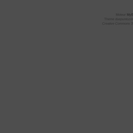
Moteur
My
Theme
duepuntoze
Creative Commons 3.