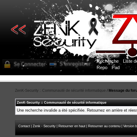
Recherche
Liste 
Repo
Pad
ZenK-Security :: Communauté de sécurité informatique
/
Message du for
ZenK-Security :: Communauté de sécurité informatique
Une recherche invalide a été spécifiée. Retournez en arrière et rée
Contact
|
Zenk - Security
|
Retourner en haut
|
Retourner au contenu
|
Version b