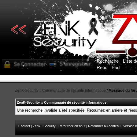
Recherche
Liste 
Repo
Pad
ZenK-Security :: Communauté de sécurité informatique
/
Message du for
ZenK-Security :: Communauté de sécurité informatique
Une recherche invalide a été spécifiée. Retournez en arrière et rée
Contact
|
Zenk - Security
|
Retourner en haut
|
Retourner au contenu
|
Version b