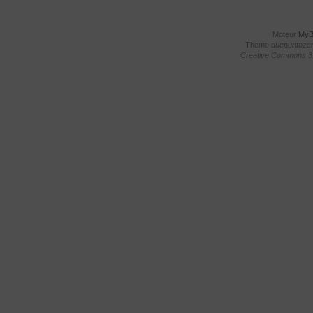
Moteur
My
Theme
duepuntoze
Creative Commons 3.