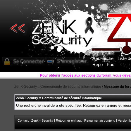
Recherche
Liste 
Repo
Pad
Pour obtenir l'accès aux sections du forum, vous deve
ZenK-Security :: Communauté de sécurité informatique
/
Message du for
ZenK-Security :: Communauté de sécurité informatique
Une recherche invalide a été spécifiée. Retournez en arrière et rée
Contact
|
Zenk - Security
|
Retourner en haut
|
Retourner au contenu
|
Version b