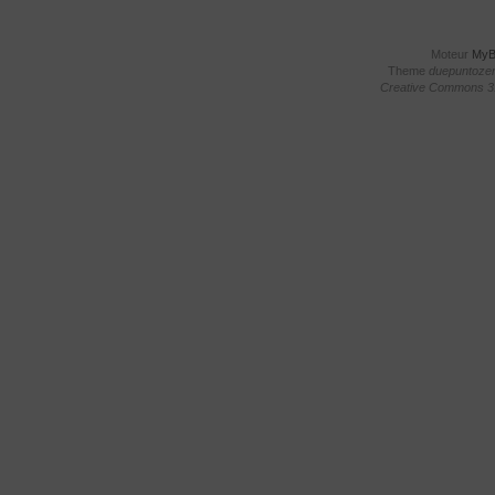
Moteur
My
Theme
duepuntoze
Creative Commons 3.