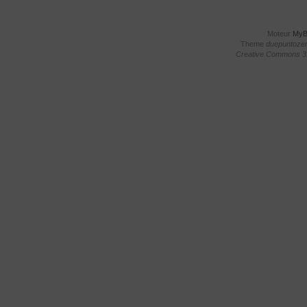
Moteur
My
Theme
duepuntoze
Creative Commons 3.