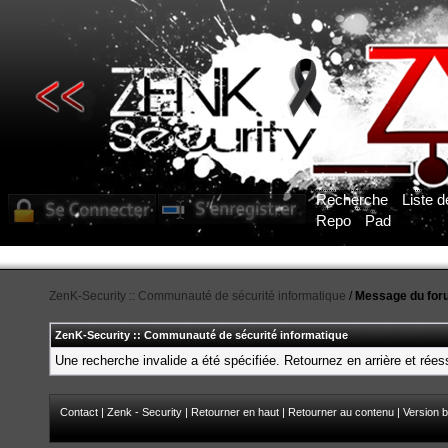
Recherche
Liste 
Repo
Pad
Pour obtenir l'accès aux sections du forum, vous deve
ZenK-Security :: Communauté de sécurité informatique
/
Message du for
ZenK-Security :: Communauté de sécurité informatique
Une recherche invalide a été spécifiée. Retournez en arrière et rée
Contact
|
Zenk - Security
|
Retourner en haut
|
Retourner au contenu
|
Version b