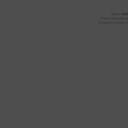
Moteur
My
Theme
duepuntoze
Creative Commons 3.