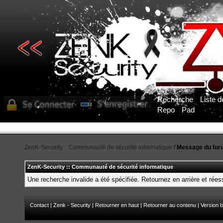
Recherche
Liste 
Repo
Pad
ZenK-Security :: Communauté de sécurité informatique
/
Message du for
ZenK-Security :: Communauté de sécurité informatique
Une recherche invalide a été spécifiée. Retournez en arrière et rée
Contact
|
Zenk - Security
|
Retourner en haut
|
Retourner au contenu
|
Version b