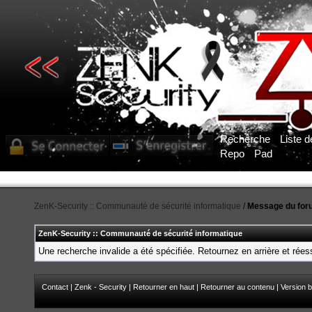
Recherche
Liste 
Repo
Pad
ZenK-Security :: Communauté de sécurité informatique
/
Message du for
ZenK-Security :: Communauté de sécurité informatique
Une recherche invalide a été spécifiée. Retournez en arrière et rée
Contact
|
Zenk - Security
|
Retourner en haut
|
Retourner au contenu
|
Version b