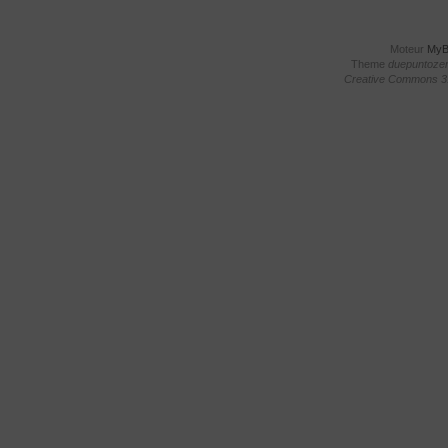
Moteur
My
Theme
duepuntoze
Creative Commons 3.