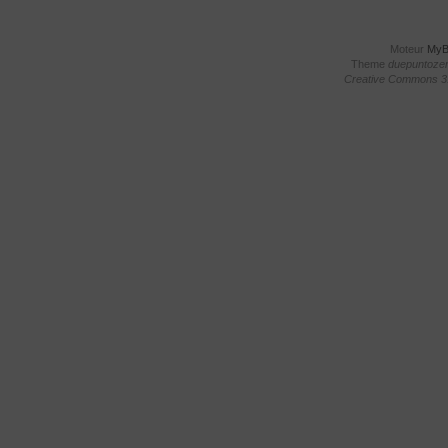
Moteur
My
Theme
duepuntoze
Creative Commons 3.