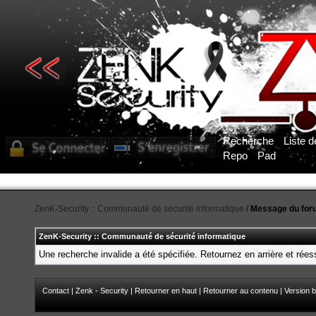
Recherche
Liste 
Repo
Pad
ZenK-Security :: Communauté de sécurité informatique
/
Message du for
ZenK-Security :: Communauté de sécurité informatique
Une recherche invalide a été spécifiée. Retournez en arrière et rée
Contact
|
Zenk - Security
|
Retourner en haut
|
Retourner au contenu
|
Version b