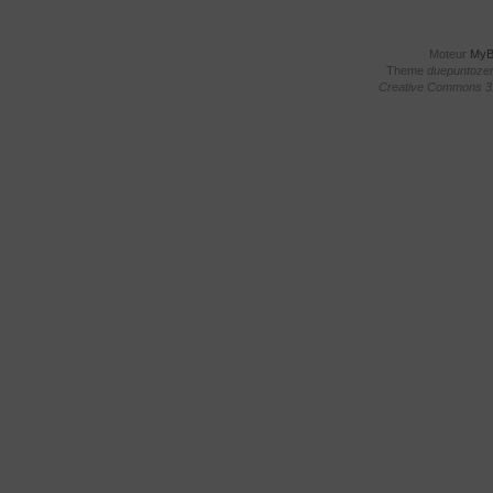
Moteur
My
Theme
duepuntoze
Creative Commons 3.