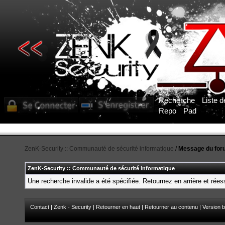
Recherche
Liste 
Repo
Pad
ZenK-Security :: Communauté de sécurité informatique
/
Message du for
ZenK-Security :: Communauté de sécurité informatique
Une recherche invalide a été spécifiée. Retournez en arrière et rée
Contact
|
Zenk - Security
|
Retourner en haut
|
Retourner au contenu
|
Version b