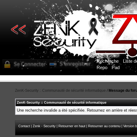
Recherche
Liste 
Repo
Pad
ZenK-Security :: Communauté de sécurité informatique
/
Message du for
ZenK-Security :: Communauté de sécurité informatique
Une recherche invalide a été spécifiée. Retournez en arrière et rée
Contact
|
Zenk - Security
|
Retourner en haut
|
Retourner au contenu
|
Version b