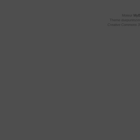
Moteur
My
Theme
duepuntoze
Creative Commons 3.