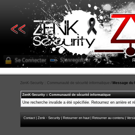
R
ZenK-Security :: Communauté de sécurité informatique
/
Message du 
ZenK-Security :: Communauté de sécurité informatique
Une recherche invalide a été spécifiée. Retournez en arrière et 
Contact
|
Zenk - Security
|
Retourner en haut
|
Retourner au contenu
|
Versi