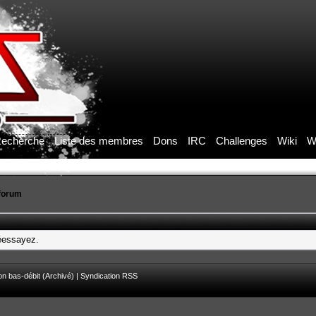
echerche
Liste des membres
Dons
IRC
Challenges
Wiki
W
forum
réessayez.
on bas-débit (Archivé)
|
Syndication RSS