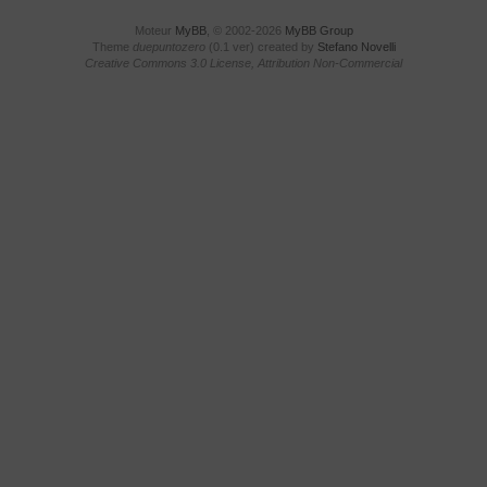
Moteur
MyBB
, © 2002-2026
MyBB Group
Theme
duepuntozero
(0.1 ver) created by
Stefano Novelli
Creative Commons 3.0 License, Attribution Non-Commercial