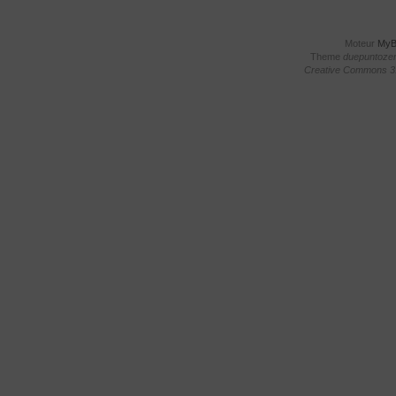
Moteur
My
Theme
duepuntoze
Creative Commons 3.