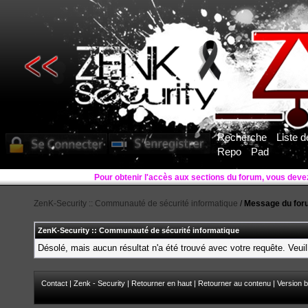
Recherche
Liste 
Repo
Pad
ZenK-Security :: Communauté de sécurité informatique
/
Message du for
ZenK-Security :: Communauté de sécurité informatique
Désolé, mais aucun résultat n'a été trouvé avec votre requête. Veuil
Contact
|
Zenk - Security
|
Retourner en haut
|
Retourner au contenu
|
Version b