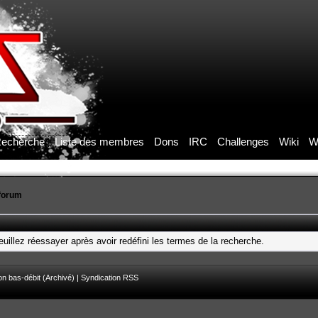
echerche
Liste des membres
Dons
IRC
Challenges
Wiki
W
forum
uillez réessayer après avoir redéfini les termes de la recherche.
on bas-débit (Archivé)
|
Syndication RSS