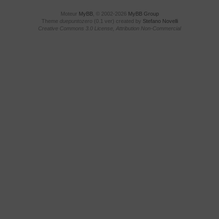
Moteur
MyBB
, © 2002-2026
MyBB Group
Theme
duepuntozero
(0.1 ver) created by
Stefano Novelli
Creative Commons 3.0 License, Attribution Non-Commercial