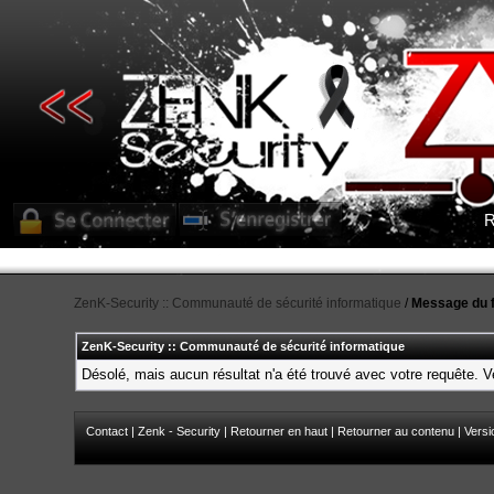
R
ZenK-Security :: Communauté de sécurité informatique
/
Message du 
ZenK-Security :: Communauté de sécurité informatique
Désolé, mais aucun résultat n'a été trouvé avec votre requête. Ve
Contact
|
Zenk - Security
|
Retourner en haut
|
Retourner au contenu
|
Versi