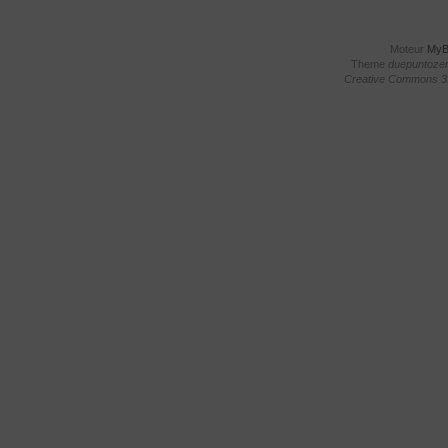
Moteur
My
Theme
duepuntoze
Creative Commons 3.