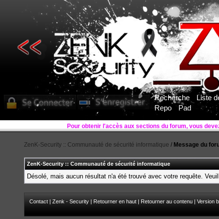
Recherche
Liste 
Repo
Pad
ZenK-Security :: Communauté de sécurité informatique
/
Message du for
ZenK-Security :: Communauté de sécurité informatique
Désolé, mais aucun résultat n'a été trouvé avec votre requête. Veuil
Contact
|
Zenk - Security
|
Retourner en haut
|
Retourner au contenu
|
Version b