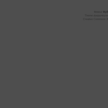
Moteur
My
Theme
duepuntoze
Creative Commons 3.