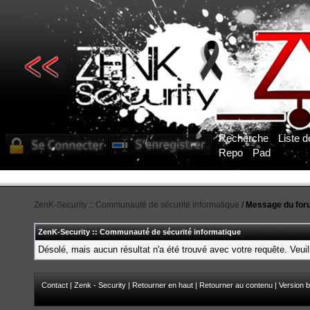
Recherche
Liste 
Repo
Pad
ZenK-Security :: Communauté de sécurité informatique
/
Message du for
ZenK-Security :: Communauté de sécurité informatique
Désolé, mais aucun résultat n'a été trouvé avec votre requête. Veuil
Contact
|
Zenk - Security
|
Retourner en haut
|
Retourner au contenu
|
Version b