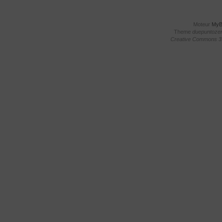
Moteur
My
Theme
duepuntoze
Creative Commons 3.