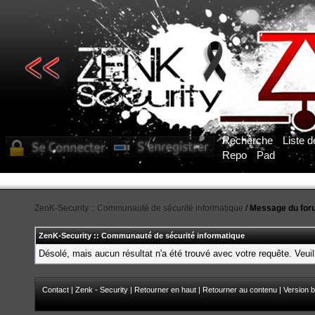
Recherche
Liste 
Repo
Pad
ZenK-Security :: Communauté de sécurité informatique
/
Message du for
ZenK-Security :: Communauté de sécurité informatique
Désolé, mais aucun résultat n'a été trouvé avec votre requête. Veuil
Contact
|
Zenk - Security
|
Retourner en haut
|
Retourner au contenu
|
Version b