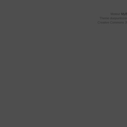
Moteur
My
Theme
duepuntoze
Creative Commons 3.