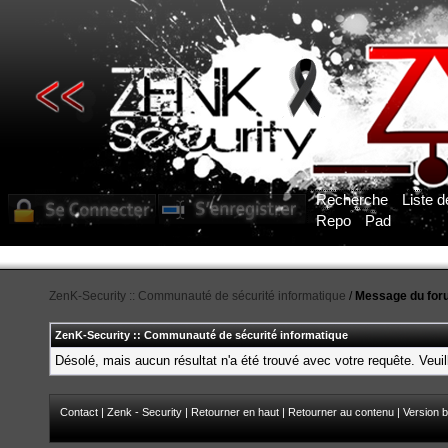
Recherche
Liste 
Repo
Pad
ZenK-Security :: Communauté de sécurité informatique
/
Message du for
ZenK-Security :: Communauté de sécurité informatique
Désolé, mais aucun résultat n'a été trouvé avec votre requête. Veuil
Contact
|
Zenk - Security
|
Retourner en haut
|
Retourner au contenu
|
Version b