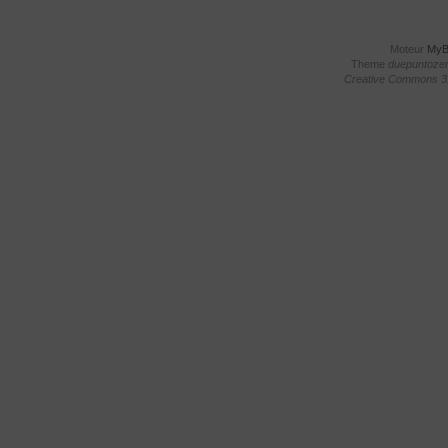
Moteur
My
Theme
duepuntoze
Creative Commons 3.