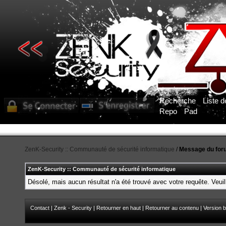
Recherche
Liste 
Repo
Pad
ZenK-Security :: Communauté de sécurité informatique
/
Message du for
ZenK-Security :: Communauté de sécurité informatique
Désolé, mais aucun résultat n'a été trouvé avec votre requête. Veuil
Contact
|
Zenk - Security
|
Retourner en haut
|
Retourner au contenu
|
Version b