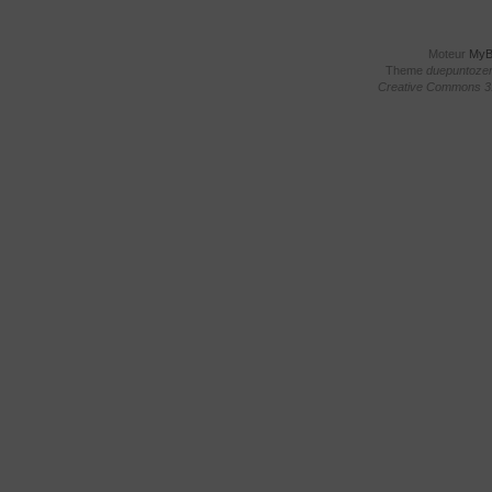
Moteur
My
Theme
duepuntoze
Creative Commons 3.