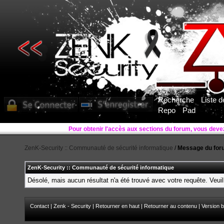
Recherche
Liste 
Repo
Pad
ZenK-Security :: Communauté de sécurité informatique
/
Message du for
ZenK-Security :: Communauté de sécurité informatique
Désolé, mais aucun résultat n'a été trouvé avec votre requête. Veuil
Contact
|
Zenk - Security
|
Retourner en haut
|
Retourner au contenu
|
Version b