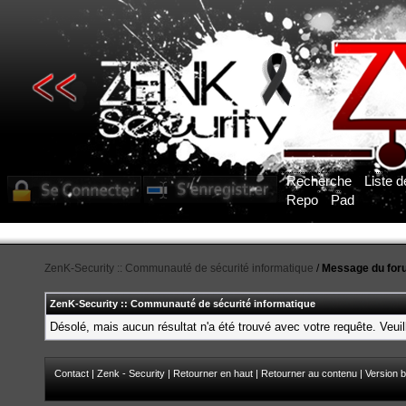
Recherche
Liste 
Repo
Pad
ZenK-Security :: Communauté de sécurité informatique
/
Message du for
ZenK-Security :: Communauté de sécurité informatique
Désolé, mais aucun résultat n'a été trouvé avec votre requête. Veuil
Contact
|
Zenk - Security
|
Retourner en haut
|
Retourner au contenu
|
Version b