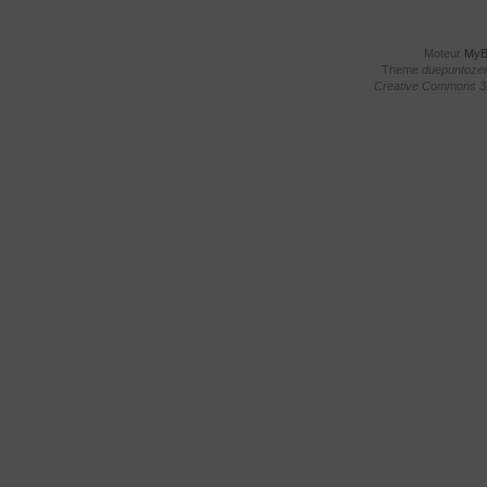
Moteur
My
Theme
duepuntoze
Creative Commons 3.