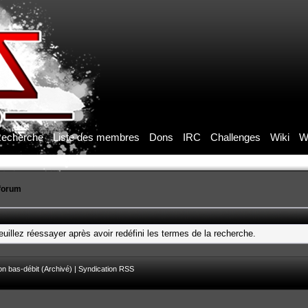
echerche
Liste des membres
Dons
IRC
Challenges
Wiki
W
forum
uillez réessayer après avoir redéfini les termes de la recherche.
on bas-débit (Archivé)
|
Syndication RSS