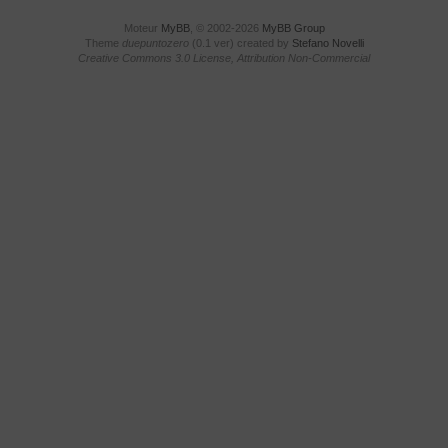
Moteur
MyBB
, © 2002-2026
MyBB Group
Theme
duepuntozero
(0.1 ver) created by
Stefano Novelli
Creative Commons 3.0 License, Attribution Non-Commercial