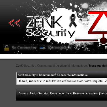
R
ZenK-Security :: Communauté de sécurité informatique
/
Message du 
ZenK-Security :: Communauté de sécurité informatique
Désolé, mais aucun résultat n'a été trouvé avec votre requête. Ve
Contact
|
Zenk - Security
|
Retourner en haut
|
Retourner au contenu
|
Versi