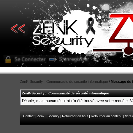
R
ZenK-Security :: Communauté de sécurité informatique
/
Message du 
ZenK-Security :: Communauté de sécurité informatique
Désolé, mais aucun résultat n'a été trouvé avec votre requête. Ve
Contact
|
Zenk - Security
|
Retourner en haut
|
Retourner au contenu
|
Versi