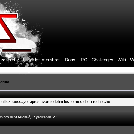
echerche
Liste des membres
Dons
IRC
Challenges
Wiki
W
forum
uillez réessayer après avoir redéfini les termes de la recherche.
on bas-débit (Archivé)
|
Syndication RSS