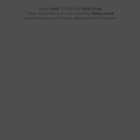
Moteur
MyBB
, © 2002-2026
MyBB Group
Theme
duepuntozero
(0.1 ver) created by
Stefano Novelli
Creative Commons 3.0 License, Attribution Non-Commercial