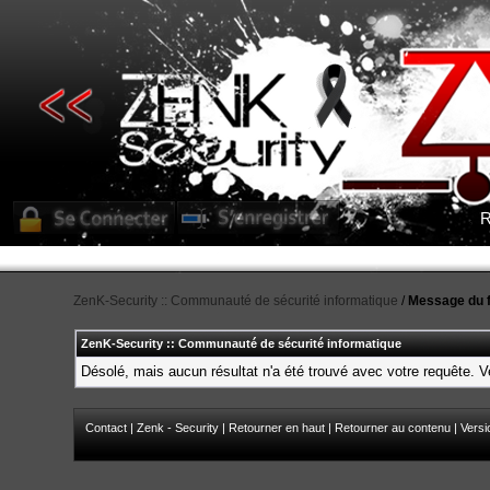
R
ZenK-Security :: Communauté de sécurité informatique
/
Message du 
ZenK-Security :: Communauté de sécurité informatique
Désolé, mais aucun résultat n'a été trouvé avec votre requête. Ve
Contact
|
Zenk - Security
|
Retourner en haut
|
Retourner au contenu
|
Versi