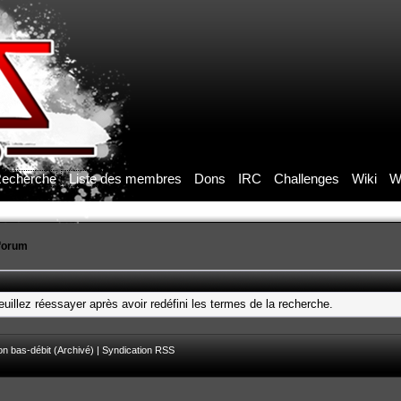
echerche
Liste des membres
Dons
IRC
Challenges
Wiki
W
forum
uillez réessayer après avoir redéfini les termes de la recherche.
on bas-débit (Archivé)
|
Syndication RSS