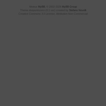
Moteur
MyBB
, © 2002-2026
MyBB Group
Theme
duepuntozero
(0.1 ver) created by
Stefano Novelli
Creative Commons 3.0 License, Attribution Non-Commercial