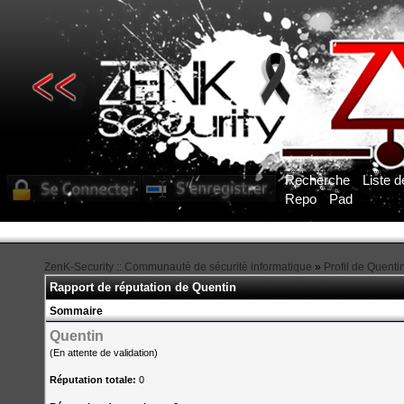
Recherche
Liste 
Repo
Pad
Pour obtenir l'accès aux sections du forum, vous deve
ZenK-Security :: Communauté de sécurité informatique
»
Profil de Quenti
Rapport de réputation de Quentin
Sommaire
Quentin
(En attente de validation)
Réputation totale:
0