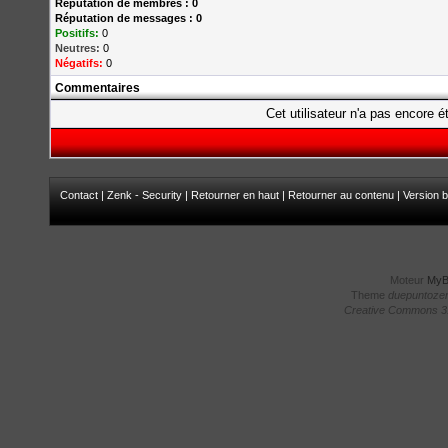
Réputation de membres : 0
Réputation de messages : 0
Positifs:
0
Neutres:
0
Négatifs:
0
Commentaires
Cet utilisateur n'a pas encore é
Contact
|
Zenk - Security
|
Retourner en haut
|
Retourner au contenu
|
Version b
Moteur
My
Theme
duepuntoze
Creative Commons 3.