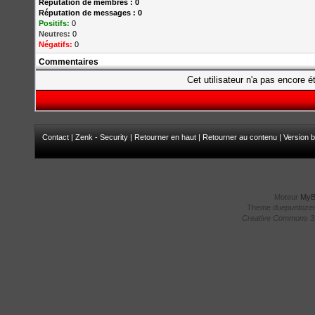
Réputation de membres : 0
Réputation de messages : 0
Positifs:
0
Neutres:
0
Négatifs:
0
Commentaires
Cet utilisateur n'a pas encore é
Contact
|
Zenk - Security
|
Retourner en haut
|
Retourner au contenu
|
Version b
Moteur
My
Theme
duepuntoze
Creative Commons 3.