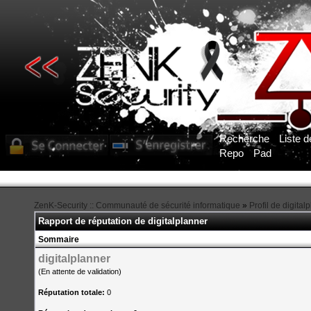
Recherche
Liste 
Repo
Pad
ZenK-Security :: Communauté de sécurité informatique
»
Profil de digital
Rapport de réputation de digitalplanner
Sommaire
digitalplanner
(En attente de validation)
Réputation totale:
0