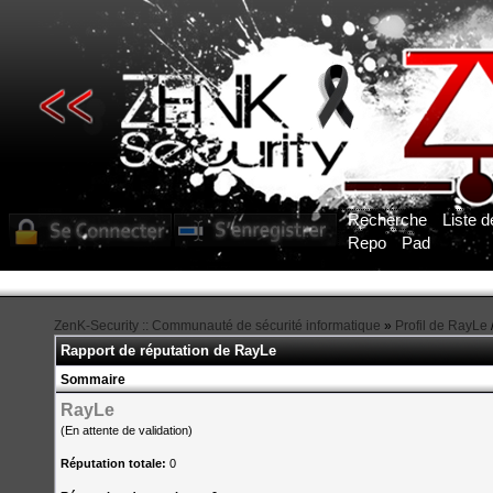
Recherche
Liste 
Repo
Pad
ZenK-Security :: Communauté de sécurité informatique
»
Profil de RayLe
Rapport de réputation de RayLe
Sommaire
RayLe
(En attente de validation)
Réputation totale:
0