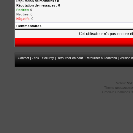
Réputation de membres : 0
Réputation de messages : 0
Positifs:
0
Neutres:
0
Négatifs:
0
Commentaires
Cet utilisateur n'a pas encore é
Contact
|
Zenk - Security
|
Retourner en haut
|
Retourner au contenu
|
Version b
Moteur
My
Theme
duepuntoze
Creative Commons 3.