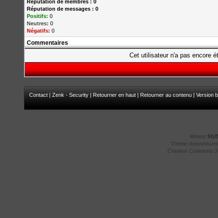
Réputation de membres : 0
Réputation de messages : 0
Positifs:
0
Neutres:
0
Négatifs:
0
Commentaires
Cet utilisateur n'a pas encore é
Contact
|
Zenk - Security
|
Retourner en haut
|
Retourner au contenu
|
Version b
Moteur
My
Theme
duepuntoze
Creative Commons 3.