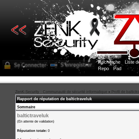
Recherche
Liste 
Repo
Pad
ZenK-Security :: Communauté de sécurité informatique
»
Profil de baltict
Rapport de réputation de baltictraveluk
Sommaire
baltictraveluk
(En attente de validation)
Réputation totale:
0