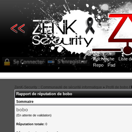
Recherche
Liste 
Repo
Pad
ZenK-Security :: Communauté de sécurité informatique
»
Profil de bobo
/
Rapport de réputation de bobo
Sommaire
bobo
(En attente de validation)
Réputation totale:
0