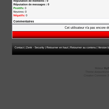
Réputation de membres : 0
Réputation de messages : 0
Positifs:
0
Neutres:
0
Négatifs:
0
Commentaires
Cet utilisateur n'a pas encore é
Contact
|
Zenk - Security
|
Retourner en haut
|
Retourner au contenu
|
Version b
Moteur
My
Theme
duepuntoze
Creative Commons 3.