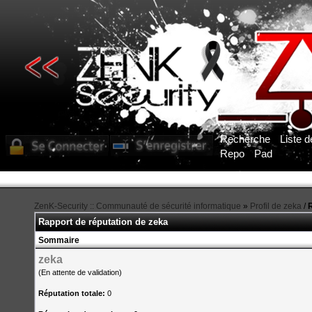
Recherche
Liste 
Repo
Pad
ZenK-Security :: Communauté de sécurité informatique
»
Profil de zeka
/
R
Rapport de réputation de zeka
Sommaire
zeka
(En attente de validation)
Réputation totale:
0