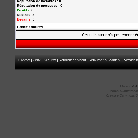
Réputation de membres : 0
Réputation de messages : 0
Positifs:
0
Neutres:
0
Négatifs:
0
Commentaires
Cet utilisateur n'a pas encore é
Contact
|
Zenk - Security
|
Retourner en haut
|
Retourner au contenu
|
Version b
Moteur
My
Theme
duepuntoze
Creative Commons 3.