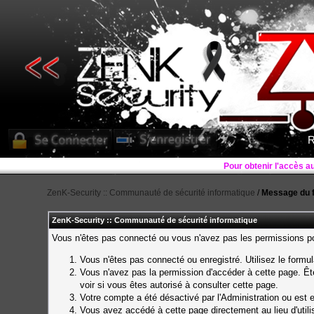
R
Pour obtenir l'accès a
ZenK-Security :: Communauté de sécurité informatique
/
Message du 
ZenK-Security :: Communauté de sécurité informatique
Vous n'êtes pas connecté ou vous n'avez pas les permissions pou
Vous n'êtes pas connecté ou enregistré. Utilisez le formu
Vous n'avez pas la permission d'accéder à cette page. Ête
voir si vous êtes autorisé à consulter cette page.
Votre compte a été désactivé par l'Administration ou est e
Vous avez accédé à cette page directement au lieu d'utilis