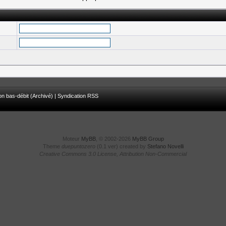
on bas-débit (Archivé)
|
Syndication RSS
Moteur
MyBB
, © 2002-2026
MyBB Group
Theme
duepuntozero
(0.1 ver) created by
Stefano Novelli
Creative Commons 3.0 License, Attribution Non-Commercial