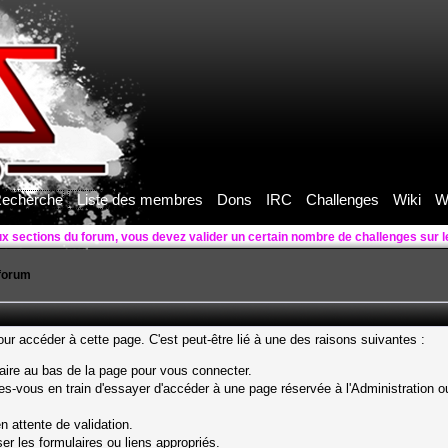
echerche
Liste des membres
Dons
IRC
Challenges
Wiki
W
ux sections du forum, vous devez valider un certain nombre de challenges sur 
forum
r accéder à cette page. C'est peut-être lié à une des raisons suivantes :
laire au bas de la page pour vous connecter.
s-vous en train d'essayer d'accéder à une page réservée à l'Administration ou
n attente de validation.
er les formulaires ou liens appropriés.