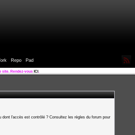
ork
Repo
Pad
le site. Rendez-vous
ICI
.
 dont l'accès est contrôlé ? Consultez les règles du forum pour