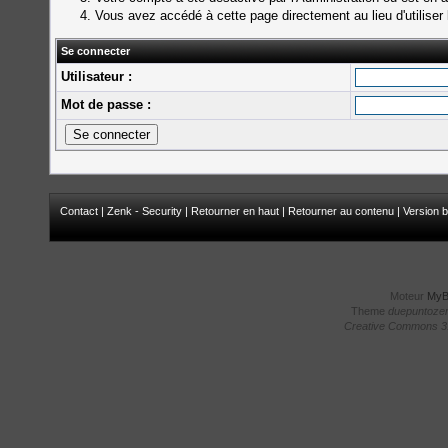
Vous avez accédé à cette page directement au lieu d'utiliser 
Se connecter
Utilisateur :
Mot de passe :
Contact
|
Zenk - Security
|
Retourner en haut
|
Retourner au contenu
|
Version b
Moteur
My
Theme
duepuntoze
Creative Commons 3.