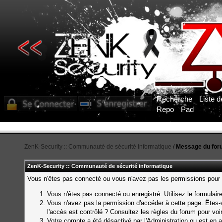
Recherche
Liste 
Repo
Pad
ZenK-Security :: Communauté de sécurité informatique
/
Message du for
ZenK-Security :: Communauté de sécurité informatique
Vous n'êtes pas connecté ou vous n'avez pas les permissions pour a
Vous n'êtes pas connecté ou enregistré. Utilisez le formulai
Vous n'avez pas la permission d'accéder à cette page. Êtes-v
l'accès est contrôlé ? Consultez les règles du forum pour voi
Votre compte a été désactivé par l'Administration ou est en a