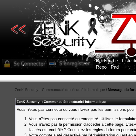
Recherche
Liste 
Repo
Pad
ZenK-Security :: Communauté de sécurité informatique
/
Message du for
ZenK-Security :: Communauté de sécurité informatique
Vous n'êtes pas connecté ou vous n'avez pas les permissions pour a
Vous n'êtes pas connecté ou enregistré. Utilisez le formulai
Vous n'avez pas la permission d'accéder à cette page. Êtes-v
l'accès est contrôlé ? Consultez les règles du forum pour voi
Votre compte a été désactivé par l'Administration ou est en a