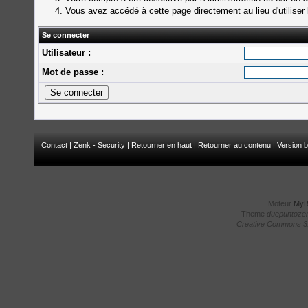
Vous avez accédé à cette page directement au lieu d'utiliser 
Se connecter
Utilisateur :
Mot de passe :
Contact
|
Zenk - Security
|
Retourner en haut
|
Retourner au contenu
|
Version b
Moteur
My
Theme
duepuntoze
Creative Commons 3.