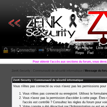
Recherche
Liste 
Repo
Pad
Pour obtenir l'accès aux sections du forum, vous deve
ZenK-Security :: Communauté de sécurité informatique
/
Message du for
ZenK-Security :: Communauté de sécurité informatique
Vous n'êtes pas connecté ou vous n'avez pas les permissions pour a
Vous n'êtes pas connecté ou enregistré. Utilisez le formulai
Vous n'avez pas la permission d'accéder à cette page. Êtes-v
l'accès est contrôlé ? Consultez les règles du forum pour voi
Votre compte a été désactivé par l'Administration ou est en a