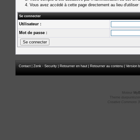
Vous avez accédé à cette page directement au lieu d'utiliser 
Se connecter
Utilisateur :
Mot de passe :
Contact
|
Zenk - Security
|
Retourner en haut
|
Retourner au contenu
|
Version b
Moteur
My
Theme
duepuntoze
Creative Commons 3.