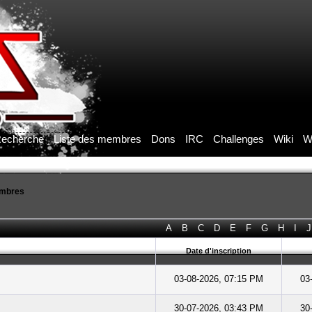
echerche
Liste des membres
Dons
IRC
Challenges
Wiki
W
embres
A
B
C
D
E
F
G
H
I
J
Date d'inscription
03-08-2026, 07:15 PM
03
30-07-2026, 03:43 PM
30