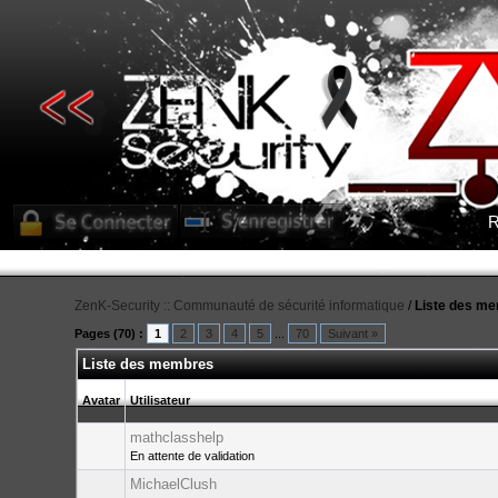
R
ZenK-Security :: Communauté de sécurité informatique
/
Liste des m
Pages (70) :
1
2
3
4
5
...
70
Suivant »
Liste des membres
Avatar
Utilisateur
mathclasshelp
En attente de validation
MichaelClush