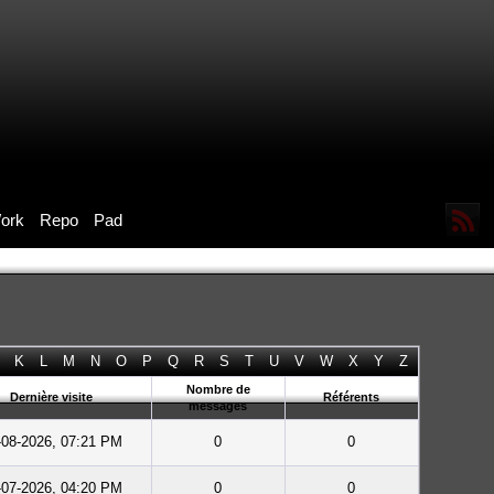
ork
Repo
Pad
K
L
M
N
O
P
Q
R
S
T
U
V
W
X
Y
Z
Nombre de
Dernière visite
Référents
messages
-08-2026, 07:21 PM
0
0
-07-2026, 04:20 PM
0
0