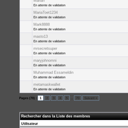
Marlan
En attente de validation
MariaToet1234
En attente de validation
Mark8888
En attente de validation
masto13
En attente de validation
mrsecretsuper
En attente de validation
maryjohnomni
En attente de validation
Muhammad Essameldin
En attente de validation
metamaskwallet
En attente de validation
Pages (70) :
1
2
3
4
5
...
70
Suivant »
Rechercher dans la Liste des membres
Utilisateur