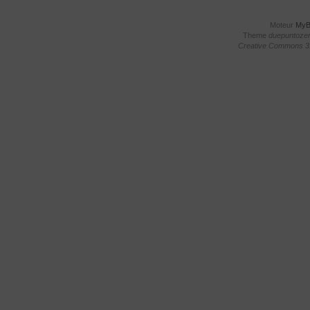
Moteur
My
Theme
duepuntoze
Creative Commons 3.