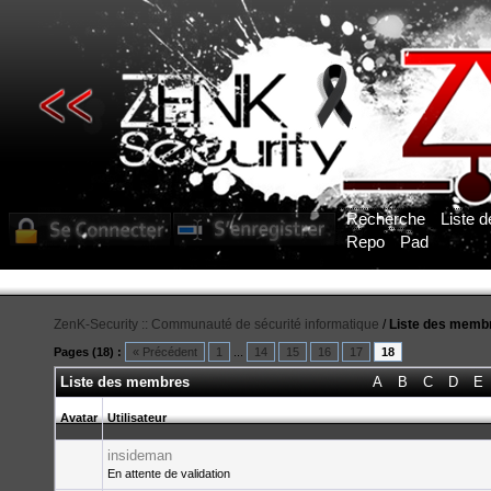
Recherche
Liste 
Repo
Pad
ZenK-Security :: Communauté de sécurité informatique
/
Liste des memb
Pages (18) :
« Précédent
1
...
14
15
16
17
18
Liste des membres
A
B
C
D
E
Avatar
Utilisateur
insideman
En attente de validation