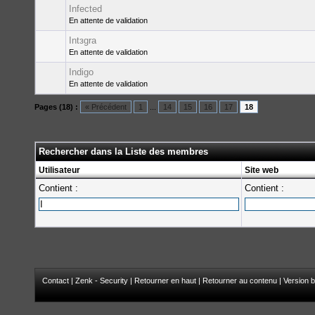
Infected
En attente de validation
Intзgra
En attente de validation
Indigo
En attente de validation
Pages (18) :
« Précédent
1
...
14
15
16
17
18
Rechercher dans la Liste des membres
Utilisateur
Site web
Contient :
Contient :
Contact
|
Zenk - Security
|
Retourner en haut
|
Retourner au contenu
|
Version b