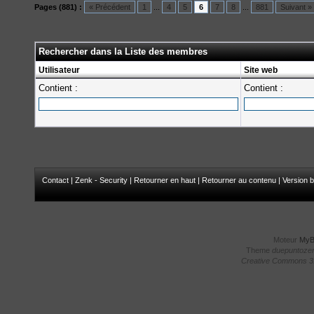
Pages (881) :
« Précédent
1
...
4
5
6
7
8
...
881
Suivant »
Rechercher dans la Liste des membres
Utilisateur
Site web
Contient :
Contient :
Contact
|
Zenk - Security
|
Retourner en haut
|
Retourner au contenu
|
Version b
Moteur
My
Theme
duepuntoze
Creative Commons 3.