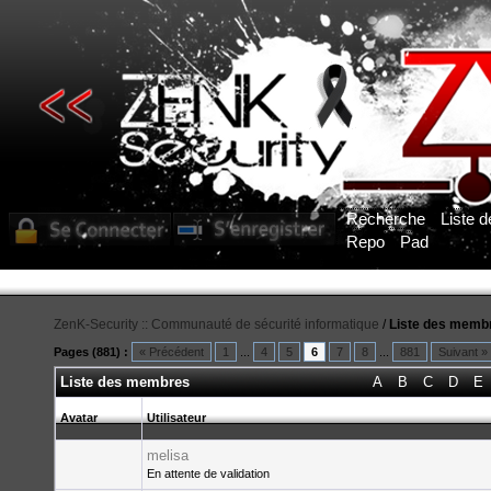
Recherche
Liste 
Repo
Pad
ZenK-Security :: Communauté de sécurité informatique
/
Liste des memb
Pages (881) :
« Précédent
1
...
4
5
6
7
8
...
881
Suivant »
Liste des membres
A
B
C
D
E
Avatar
Utilisateur
melisa
En attente de validation