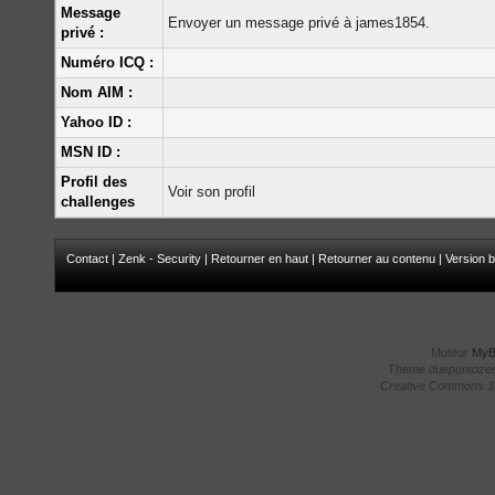
Message
Envoyer un message privé à james1854.
privé :
Numéro ICQ :
Nom AIM :
Yahoo ID :
MSN ID :
Profil des
Voir son profil
challenges
Contact
|
Zenk - Security
|
Retourner en haut
|
Retourner au contenu
|
Version b
Moteur
My
Theme
duepuntoze
Creative Commons 3.