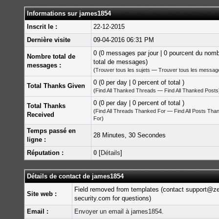
Informations sur james1854
Inscrit le :
22-12-2015
Dernière visite
09-04-2016 06:31 PM
0 (0 messages par jour | 0 pourcent du nom
Nombre total de
total de messages)
messages :
(
Trouver tous les sujets
—
Trouver tous les messag
0 (0 per day | 0 percent of total )
Total Thanks Given
(
Find All Thanked Threads
—
Find All Thanked Posts
0 (0 per day | 0 percent of total )
Total Thanks
(
Find All Threads Thanked For
—
Find All Posts Tha
Received
For
)
Temps passé en
28 Minutes, 30 Secondes
ligne :
Réputation :
0
[
Détails
]
Détails de contact de james1854
Field removed from templates (contact support@z
Site web :
security.com for questions)
Email :
Envoyer un email à james1854.