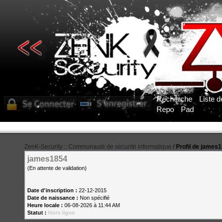
Recherche
Liste 
Repo
Pad
ZenK-Security :: Communauté de sécurité informatique
/
Profil de james
james1854
(En attente de validation)
Date d'inscription :
22-12-2015
Date de naissance :
Non spécifié
Heure locale :
06-08-2026 à 11:44 AM
Statut :
Hors ligne