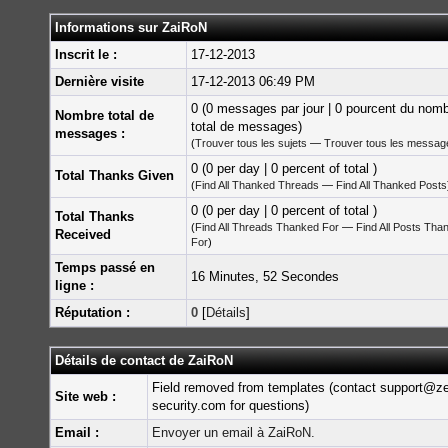
Informations sur ZaiRoN
Inscrit le :
17-12-2013
Dernière visite
17-12-2013 06:49 PM
0 (0 messages par jour | 0 pourcent du nom
Nombre total de
total de messages)
messages :
(
Trouver tous les sujets
—
Trouver tous les messag
0 (0 per day | 0 percent of total )
Total Thanks Given
(
Find All Thanked Threads
—
Find All Thanked Posts
0 (0 per day | 0 percent of total )
Total Thanks
(
Find All Threads Thanked For
—
Find All Posts Tha
Received
For
)
Temps passé en
16 Minutes, 52 Secondes
ligne :
Réputation :
0
[
Détails
]
Détails de contact de ZaiRoN
Field removed from templates (contact support@z
Site web :
security.com for questions)
Email :
Envoyer un email à ZaiRoN.