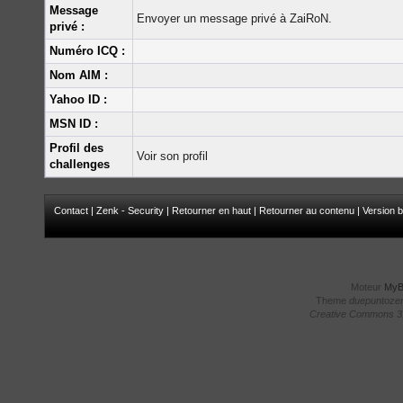
Message
Envoyer un message privé à ZaiRoN.
privé :
Numéro ICQ :
Nom AIM :
Yahoo ID :
MSN ID :
Profil des
Voir son profil
challenges
Contact
|
Zenk - Security
|
Retourner en haut
|
Retourner au contenu
|
Version b
Moteur
My
Theme
duepuntoze
Creative Commons 3.