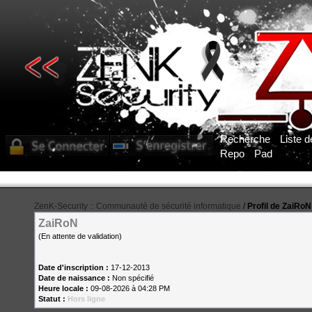
Recherche
Liste 
Repo
Pad
Pour obtenir l'accès aux sections du forum, vous deve
ZenK-Security :: Communauté de sécurité informatique
/
Profil de ZaiRoN
ZaiRoN
(En attente de validation)
Date d'inscription :
17-12-2013
Date de naissance :
Non spécifié
Heure locale :
09-08-2026 à 04:28 PM
Statut :
Hors ligne