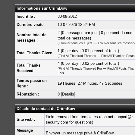
Informations sur CriimBow
Inscrit le :
30-09-2012
Dernière visite
10-07-2026 12:34 PM
2 (0 messages par jour | 0 pourcent du nom
Nombre total de
total de messages)
messages :
(
Trouver tous les sujets
—
Trouver tous les messag
1 (0 per day | 0.01 percent of total )
Total Thanks Given
(
Find All Thanked Threads
—
Find All Thanked Posts
4 (0 per day | 0.02 percent of total )
Total Thanks
(
Find All Threads Thanked For
—
Find All Posts Tha
Received
For
)
Temps passé en
19 Heures, 27 Minutes, 47 Secondes
ligne :
Réputation :
0
[
Détails
]
Détails de contact de CriimBow
Field removed from templates (contact support@z
Site web :
security.com for questions)
Message
Envoyer un message privé à CriimBow.