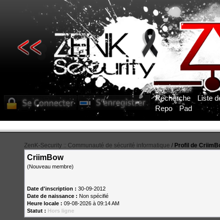
Recherche
Liste 
Repo
Pad
Pour obtenir l'accès aux sections du forum, vous deve
ZenK-Security :: Communauté de sécurité informatique
/
Profil de Criim
CriimBow
(Nouveau membre)
Date d'inscription :
30-09-2012
Date de naissance :
Non spécifié
Heure locale :
09-08-2026 à 09:14 AM
Statut :
Hors ligne