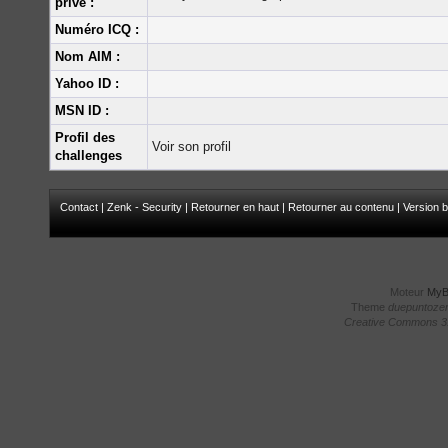
privé :
Numéro ICQ :
Nom AIM :
Yahoo ID :
MSN ID :
Profil des
Voir son profil
challenges
Contact
|
Zenk - Security
|
Retourner en haut
|
Retourner au contenu
|
Version b
Moteur
My
Theme
duepuntoze
Creative Commons 3.