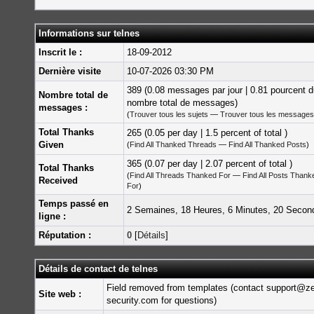
Informations sur telnes
Inscrit le :
18-09-2012
Dernière visite
10-07-2026 03:30 PM
389 (0.08 messages par jour | 0.81 pourcent 
Nombre total de
nombre total de messages)
messages :
(
Trouver tous les sujets
—
Trouver tous les messages
Total Thanks
265 (0.05 per day | 1.5 percent of total )
Given
(
Find All Thanked Threads
—
Find All Thanked Posts
)
365 (0.07 per day | 2.07 percent of total )
Total Thanks
(
Find All Threads Thanked For
—
Find All Posts Thank
Received
For
)
Temps passé en
2 Semaines, 18 Heures, 6 Minutes, 20 Secon
ligne :
Réputation :
0
[
Détails
]
Détails de contact de telnes
Field removed from templates (contact support@z
Site web :
security.com for questions)