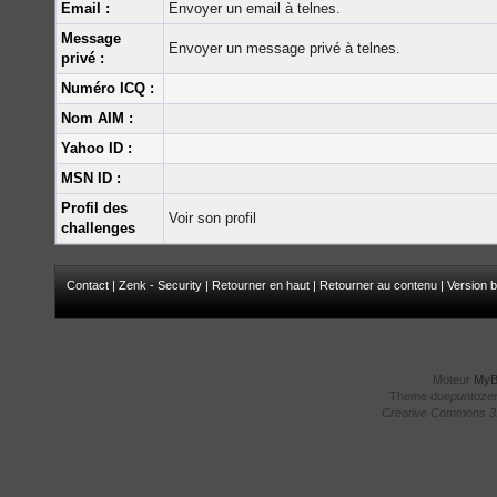
Email :
Envoyer un email à telnes.
Message
Envoyer un message privé à telnes.
privé :
Numéro ICQ :
Nom AIM :
Yahoo ID :
MSN ID :
Profil des
Voir son profil
challenges
Contact
|
Zenk - Security
|
Retourner en haut
|
Retourner au contenu
|
Version b
Moteur
My
Theme
duepuntoze
Creative Commons 3.