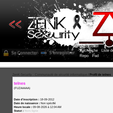
Recherche
Liste 
Repo
Pad
ZenK-Security :: Communauté de sécurité informatique
/
Profil de telnes
telnes
(FUZAAAAA)
Date d'inscription :
18-09-2012
Date de naissance :
Non spécifié
Heure locale :
09-08-2026 à 12:04 AM
Statut :
Hors ligne