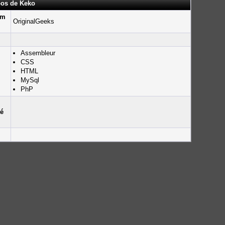
pos de Keko
um
OriginalGeeks
Assembleur
CSS
HTML
MySql
PhP
té