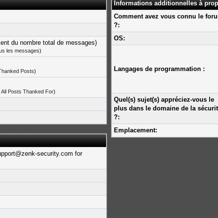
Informations additionnelles à pro
Comment avez vous connu le for
?:
OS:
cent du nombre total de messages)
ous les messages
)
Langages de programmation :
 Thanked Posts
)
 All Posts Thanked For
)
Quel(s) sujet(s) appréciez-vous le
plus dans le domaine de la sécuri
?:
Emplacement:
upport@zenk-security.com for