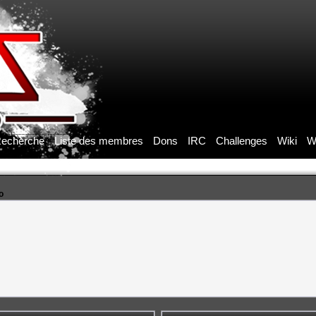
echerche
Liste des membres
Dons
IRC
Challenges
Wiki
W
o