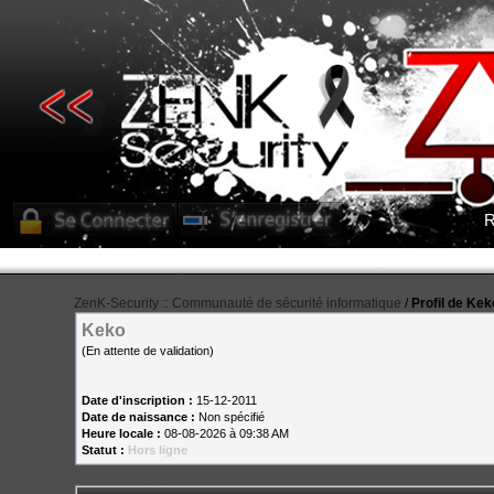
R
ZenK-Security :: Communauté de sécurité informatique
/
Profil de Kek
Keko
(En attente de validation)
Date d'inscription :
15-12-2011
Date de naissance :
Non spécifié
Heure locale :
08-08-2026 à 09:38 AM
Statut :
Hors ligne