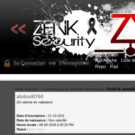
Recherche
Liste 
Repo
Pad
ZenK-Security :: Communauté de sécurité informatique
/
Profil de abdoul
abdoul0760
(En attente de validation)
Date d'inscription :
21-10-2011
Date de naissance :
Non spécifié
Heure locale :
08-08-2026 à 05:26 PM
Statut :
Hors ligne