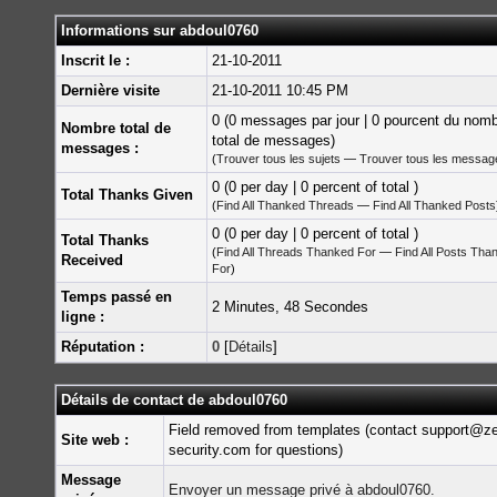
Informations sur abdoul0760
Inscrit le :
21-10-2011
Dernière visite
21-10-2011 10:45 PM
0 (0 messages par jour | 0 pourcent du nom
Nombre total de
total de messages)
messages :
(
Trouver tous les sujets
—
Trouver tous les messag
0 (0 per day | 0 percent of total )
Total Thanks Given
(
Find All Thanked Threads
—
Find All Thanked Posts
0 (0 per day | 0 percent of total )
Total Thanks
(
Find All Threads Thanked For
—
Find All Posts Tha
Received
For
)
Temps passé en
2 Minutes, 48 Secondes
ligne :
Réputation :
0
[
Détails
]
Détails de contact de abdoul0760
Field removed from templates (contact support@z
Site web :
security.com for questions)
Message
Envoyer un message privé à abdoul0760.