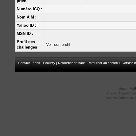
privé :
Numéro ICQ :
Nom AIM :
Yahoo ID :
MSN ID :
Profil des
Voir son profil
challenges
Contact
|
Zenk - Security
|
Retourner en haut
|
Retourner au contenu
|
Version b
Moteur
My
Theme
duepuntoze
Creative Commons 3.