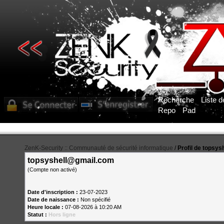
Recherche
Liste 
Repo
Pad
ZenK-Security :: Communauté de sécurité informatique
/
Profil de topsy
topsyshell@gmail.com
(Compte non activé)
Date d'inscription :
23-07-2023
Date de naissance :
Non spécifié
Heure locale :
07-08-2026 à 10:20 AM
Statut :
Hors ligne