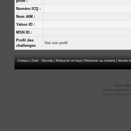
privé :
Numéro ICQ :
Nom AIM :
Yahoo ID :
MSN ID :
Profil des
Voir son profil
challenges
Contact
|
Zenk - Security
|
Retourner en haut
|
Retourner au contenu
|
Version b
Moteur
My
Theme
duepuntoze
Creative Commons 3.