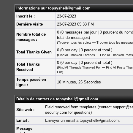
Informations sur topsyshell@gmail.com
Inscrit le :
23-07-2023
Dernière visite
23-07-2023 05:33 PM
0 (0 messages par jour | 0 pourcent du nom
Nombre total de
total de messages)
messages :
(
Trouver tous les sujets
—
Trouver tous les messa
0 (0 per day | 0 percent of total )
Total Thanks Given
(
Find All Thanked Threads
—
Find All Thanked Posts
0 (0 per day | 0 percent of total )
Total Thanks
(
Find All Threads Thanked For
—
Find All Posts Tha
Received
For
)
Temps passé en
10 Minutes, 25 Secondes
ligne :
Détails de contact de topsyshell@gmail.com
Field removed from templates (contact support@z
Site web :
security.com for questions)
Email :
Envoyer un email à topsyshell@gmail.com.
Message