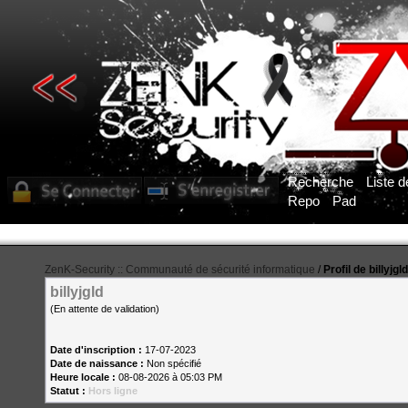
Recherche
Liste 
Repo
Pad
ZenK-Security :: Communauté de sécurité informatique
/
Profil de billyjgld
billyjgld
(En attente de validation)
Date d'inscription :
17-07-2023
Date de naissance :
Non spécifié
Heure locale :
08-08-2026 à 05:03 PM
Statut :
Hors ligne