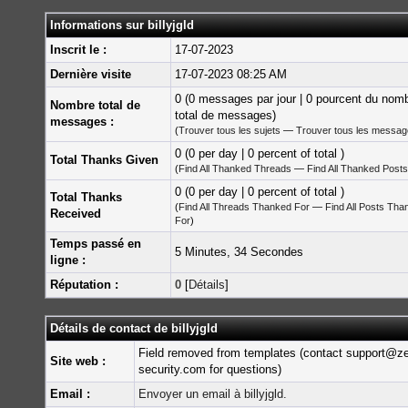
Informations sur billyjgld
Inscrit le :
17-07-2023
Dernière visite
17-07-2023 08:25 AM
0 (0 messages par jour | 0 pourcent du nom
Nombre total de
total de messages)
messages :
(
Trouver tous les sujets
—
Trouver tous les messa
0 (0 per day | 0 percent of total )
Total Thanks Given
(
Find All Thanked Threads
—
Find All Thanked Posts
0 (0 per day | 0 percent of total )
Total Thanks
(
Find All Threads Thanked For
—
Find All Posts Tha
Received
For
)
Temps passé en
5 Minutes, 34 Secondes
ligne :
Réputation :
0
[
Détails
]
Détails de contact de billyjgld
Field removed from templates (contact support@z
Site web :
security.com for questions)
Email :
Envoyer un email à billyjgld.