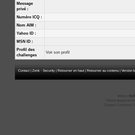
Message
privé :
Numéro ICQ :
Nom AIM :
Yahoo ID :
MSN ID :
Profil des
Voir son profil
challenges
Contact
|
Zenk - Security
|
Retourner en haut
|
Retourner au contenu
|
Version b
Moteur
My
Theme
duepuntoze
Creative Commons 3.