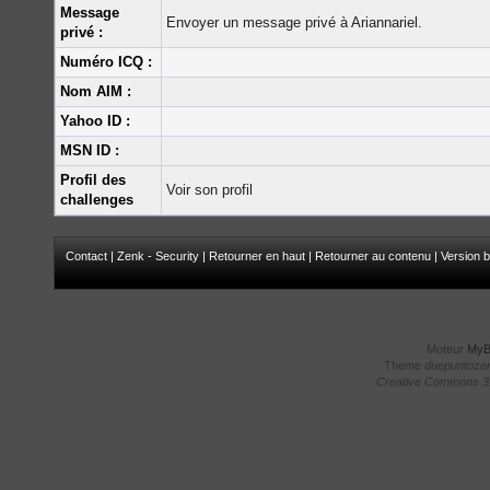
Message
Envoyer un message privé à Ariannariel.
privé :
Numéro ICQ :
Nom AIM :
Yahoo ID :
MSN ID :
Profil des
Voir son profil
challenges
Contact
|
Zenk - Security
|
Retourner en haut
|
Retourner au contenu
|
Version b
Moteur
My
Theme
duepuntoze
Creative Commons 3.