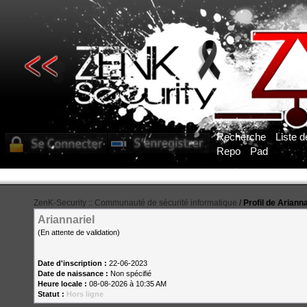
Recherche
Liste 
Repo
Pad
ZenK-Security :: Communauté de sécurité informatique
/
Profil de Arianna
Ariannariel
(En attente de validation)
Date d'inscription :
22-06-2023
Date de naissance :
Non spécifié
Heure locale :
08-08-2026 à 10:35 AM
Statut :
Hors ligne