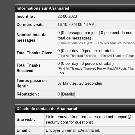
Informations sur Ariannariel
Inscrit le :
22-06-2023
Dernière visite
16-10-2024 08:43 AM
0 (0 messages par jour | 0 pourcent du nom
Nombre total de
total de messages)
messages :
(
Trouver tous les sujets
—
Trouver tous les messag
0 (0 per day | 0 percent of total )
Total Thanks Given
(
Find All Thanked Threads
—
Find All Thanked Posts
0 (0 per day | 0 percent of total )
Total Thanks
(
Find All Threads Thanked For
—
Find All Posts Tha
Received
For
)
Temps passé en
37 Minutes, 28 Secondes
ligne :
Réputation :
0
[
Détails
]
Détails de contact de Ariannariel
Field removed from templates (contact support@z
Site web :
security.com for questions)
Email :
Envoyer un email à Ariannariel.