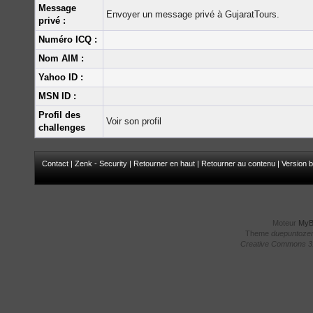
Message
Envoyer un message privé à GujaratTours.
privé :
Numéro ICQ :
Nom AIM :
Yahoo ID :
MSN ID :
Profil des
Voir son profil
challenges
Contact
|
Zenk - Security
|
Retourner en haut
|
Retourner au contenu
|
Version b
Moteur
My
Theme
duepuntoze
Creative Commons 3.