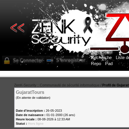
Recherche
Liste 
Repo
Pad
ZenK-Security :: Communauté de sécurité informatique
/
Profil de Gujara
GujaratTours
(En attente de validation)
Date d'inscription :
26-05-2023
Date de naissance :
01-01-2000 (26 ans)
Heure locale :
08-08-2026 à 12:33 AM
Statut :
Hors ligne