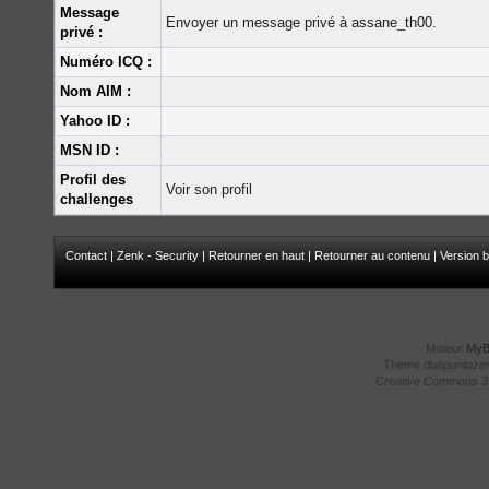
Message
Envoyer un message privé à assane_th00.
privé :
Numéro ICQ :
Nom AIM :
Yahoo ID :
MSN ID :
Profil des
Voir son profil
challenges
Contact
|
Zenk - Security
|
Retourner en haut
|
Retourner au contenu
|
Version b
Moteur
My
Theme
duepuntoze
Creative Commons 3.