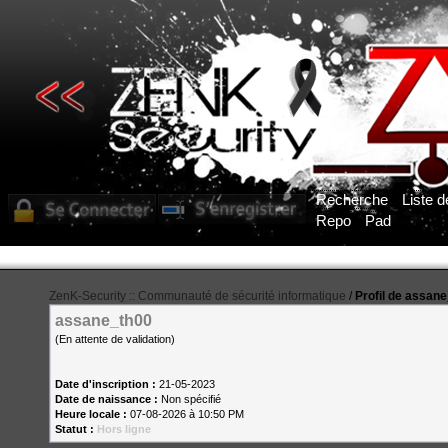
Recherche
Liste 
Repo
Pad
ZenK-Security :: Communauté de sécurité informatique
/
Profil de assan
assane_th00
(En attente de validation)
Date d'inscription :
21-05-2023
Date de naissance :
Non spécifié
Heure locale :
07-08-2026 à 10:50 PM
Statut :
Hors ligne