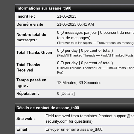
Informations sur assane_th00
Inscrit le :
21-05-2023
Dernière visite
21-05-2023 05:41 AM
0 (0 messages par jour | 0 pourcent du nom
Nombre total de
total de messages)
messages :
(
Trouver tous les sujets
—
Trouver tous les messag
0 (0 per day | 0 percent of total )
Total Thanks Given
(
Find All Thanked Threads
—
Find All Thanked Posts
0 (0 per day | 0 percent of total )
Total Thanks
(
Find All Threads Thanked For
—
Find All Posts Tha
Received
For
)
Temps passé en
12 Minutes, 39 Secondes
ligne :
Réputation :
0
[
Détails
]
Détails de contact de assane_th00
Field removed from templates (contact support@z
Site web :
security.com for questions)
Email :
Envoyer un email à assane_th00.