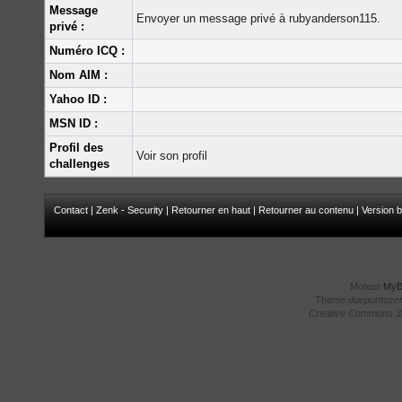
Message
Envoyer un message privé à rubyanderson115.
privé :
Numéro ICQ :
Nom AIM :
Yahoo ID :
MSN ID :
Profil des
Voir son profil
challenges
Contact
|
Zenk - Security
|
Retourner en haut
|
Retourner au contenu
|
Version b
Moteur
My
Theme
duepuntoze
Creative Commons 3.