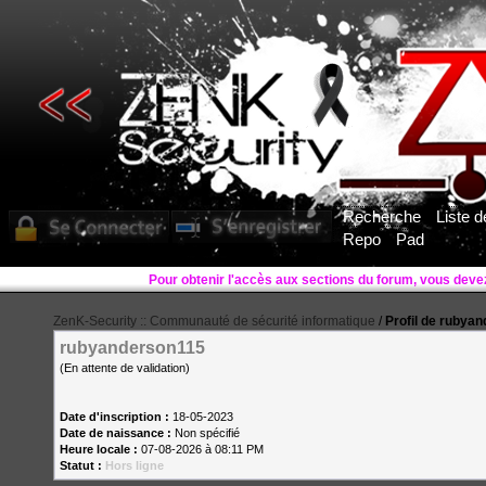
Recherche
Liste 
Repo
Pad
ZenK-Security :: Communauté de sécurité informatique
/
Profil de rubya
rubyanderson115
(En attente de validation)
Date d'inscription :
18-05-2023
Date de naissance :
Non spécifié
Heure locale :
07-08-2026 à 08:11 PM
Statut :
Hors ligne