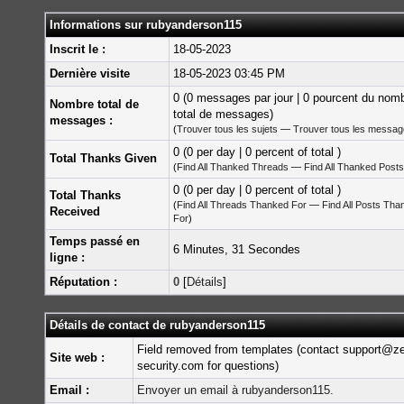
Informations sur rubyanderson115
Inscrit le :
18-05-2023
Dernière visite
18-05-2023 03:45 PM
0 (0 messages par jour | 0 pourcent du nom
Nombre total de
total de messages)
messages :
(
Trouver tous les sujets
—
Trouver tous les messa
0 (0 per day | 0 percent of total )
Total Thanks Given
(
Find All Thanked Threads
—
Find All Thanked Posts
0 (0 per day | 0 percent of total )
Total Thanks
(
Find All Threads Thanked For
—
Find All Posts Tha
Received
For
)
Temps passé en
6 Minutes, 31 Secondes
ligne :
Réputation :
0
[
Détails
]
Détails de contact de rubyanderson115
Field removed from templates (contact support@z
Site web :
security.com for questions)
Email :
Envoyer un email à rubyanderson115.