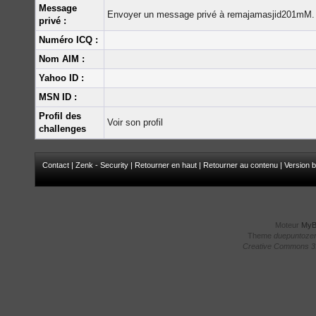
Message
Envoyer un message privé à remajamasjid201mM.
privé :
Numéro ICQ :
Nom AIM :
Yahoo ID :
MSN ID :
Profil des
Voir son profil
challenges
Contact
|
Zenk - Security
|
Retourner en haut
|
Retourner au contenu
|
Version b
Moteur
My
Theme
duepuntoze
Creative Commons 3.